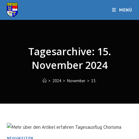
Zum
MENÜ
Inhalt
springen
Tagesarchive: 15.
November 2024
>
2024
>
November
>
15.
NEUIGKEITEN