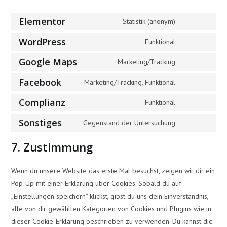
Elementor
Statistik (anonym)
Consent
to
WordPress
Funktional
Consent
service
to
Google Maps
Marketing/Tracking
elementor
Consent
service
to
Facebook
Marketing/Tracking, Funktional
wordpress
Consent
service
to
Complianz
Funktional
google-
Consent
service
maps
to
Sonstiges
Gegenstand der Untersuchung
facebook
Consent
service
to
7. Zustimmung
complianz
service
sonstiges
Wenn du unsere Website das erste Mal besuchst, zeigen wir dir ein
Pop-Up mit einer Erklärung über Cookies. Sobald du auf
„Einstellungen speichern“ klickst, gibst du uns dein Einverständnis,
alle von dir gewählten Kategorien von Cookies und Plugins wie in
dieser Cookie-Erklärung beschrieben zu verwenden. Du kannst die