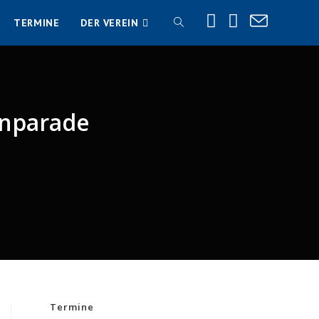
TERMINE
DER VEREIN
WEBSITE-
SUCHE
enparade
UMSCHALTEN
Termine