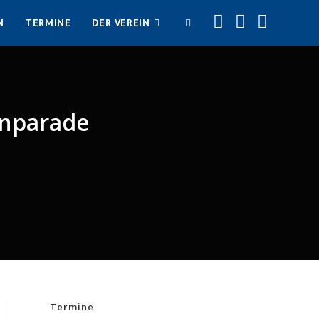
N
TERMINE
DER VEREIN
WEBSITE-
SUCHE
enparade
UMSCHALTEN
Termine