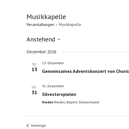
Musikkapelle
Veranstaltungen
Musikkapelle
Anstehend
D
Dezember 2026
a
t
13. Dezember
SO.
13
u
Gemeinsames Adventskonzert von Choris
m
w
31. Dezember
DO.
31
Silvesterspielen
ä
h
Rieden
Rieden, Bayern, Deutschland
l
e
n
Veranstaltungen
Vorherige