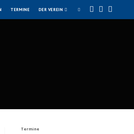
N
TERMINE
DER VEREIN
WEBSITE-
SUCHE
UMSCHALTEN
Termine